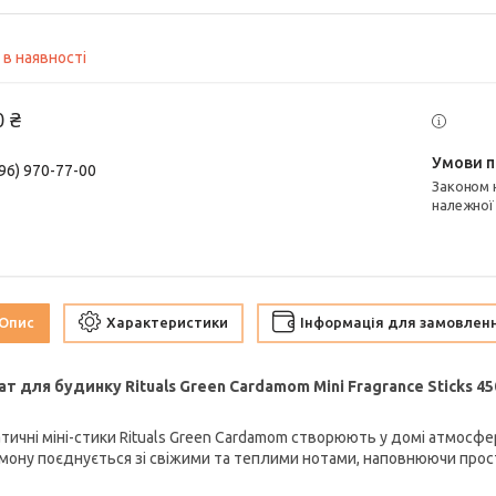
 в наявності
0 ₴
96) 970-77-00
Законом не передбачено повернення та обмін даного товару
належної
Опис
Характеристики
Інформація для замовлен
т для будинку Rituals Green Cardamom Mini Fragrance Sticks 45
тичні міні-стики
Rituals Green Cardamom
створюють у домі атмосферу
мону поєднується зі свіжими та теплими нотами, наповнюючи прос