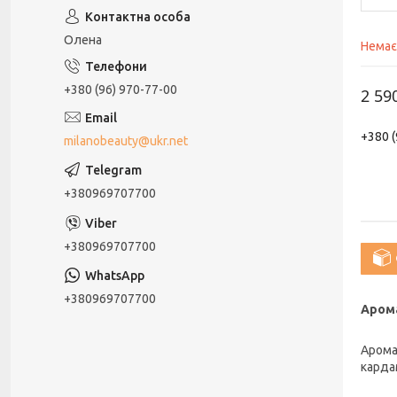
Олена
Немає
+380 (96) 970-77-00
2 59
+380 (
milanobeauty@ukr.net
+380969707700
+380969707700
+380969707700
Арома
Арома
карда