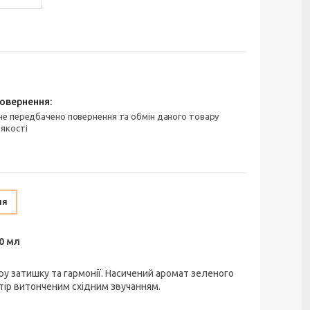
 якості
ня
0 мл
 затишку та гармонії. Насичений аромат зеленого
тір витонченим східним звучанням.