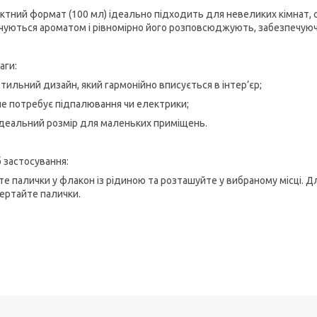
ктний формат (100 мл) ідеально підходить для невеликих кімнат, с
чуються ароматом і рівномірно його розповсюджують, забезпечуючи
аги:
стильний дизайн, який гармонійно вписується в інтер’єр;
не потребує підпалювання чи електрики;
ідеальний розмір для маленьких приміщень.
б застосування:
те палички у флакон із рідиною та розташуйте у вибраному місці. 
ертайте палички.