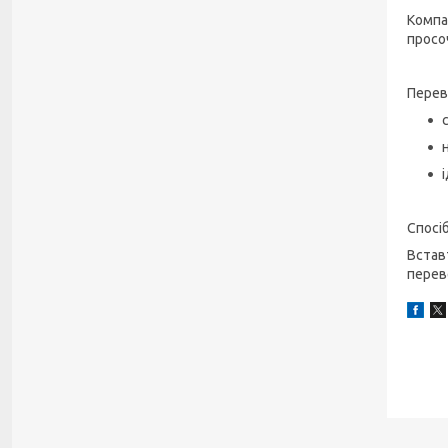
Компа
просо
Перев
Спосі
Встав
перев