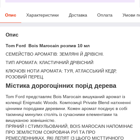
Опис
Характеристики
Доставка
Оплата
Умови п
Опис
Tom Ford Bois Marocain розпив 10 мл
CЕМЕЙСТВО АРОМАТІВ: ЗЕМЛЯНІ Й ДРІВІСНІ.
ТИП АРОМАТА: КЛАСТИЧНИЙ ДРІВІСНИЙ
КЛЮЧОВІ НОТИ АРОМАТА: ТУЯ, АТЛАССЬКИЙ КЕДР,
РОЗОВИЙ ПЕРЕЦ.
Містика дорогоцінних порід дерева
Tom Ford представляє Bois Marocain вишуканий аромат із
колекції Enigmatic Woods. Композиції Private Blend натхненні
цінними породами деревини. Кожен аромат поєднує в собі
таємниці минулих століть із сучасними елементами та
вишуканою зовнішністю.
ПРЯНИЙ І СТИМУЛЬОВАНИЙ, BOIS MAROCAIN НАПОМІНАЄ
ПРО ЗЕМЛІСТОМ СОКРОВАЧА РУЇ ТА ПРО
РЕМЕСЛЕННИКАХ, ЯКІ ЛЕПЯТ ІЗ ЦЬОГО МІСТТИЧНОГО