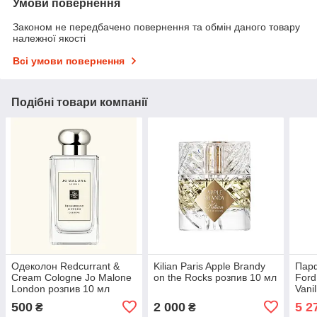
Умови повернення
Законом не передбачено повернення та обмін даного товару
належної якості
Всі умови повернення
Подібні товари компанії
Одеколон Redcurrant &
Kilian Paris Apple Brandy
Пар
Cream Cologne Jo Malone
on the Rocks розпив 10 мл
Ford
London розпив 10 мл
Vani
500
2 000
5 2
₴
₴