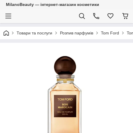
MilanoBeauty — інтернет-магазин косметики
Товари та послуги
Розпив парфумів
Tom Ford
To