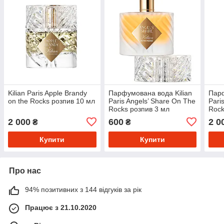
Kilian Paris Apple Brandy
Парфумована вода Kilian
Парф
on the Rocks розпив 10 мл
Paris Angels’ Share On The
Pari
Rocks розпив 3 мл
Rock
2 000
600
2 0
₴
₴
Купити
Купити
Про нас
94% позитивних з 144 відгуків за рік
Працює з 21.10.2020