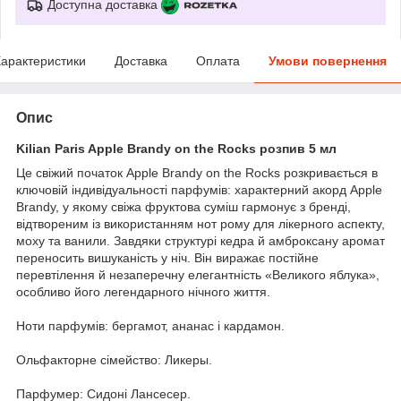
Доступна доставка
арактеристики
Доставка
Оплата
Умови повернення
Опис
Kilian Paris Apple Brandy on the Rocks розпив 5 мл
Це свіжий початок Apple Brandy on the Rocks розкривається в
ключовій індивідуальності парфумів: характерний акорд Apple
Brandy, у якому свіжа фруктова суміш гармонує з бренді,
відтвореним із використанням нот рому для лікерного аспекту,
моху та ванили. Завдяки структурі кедра й амброксану аромат
переносить вишуканість у ніч. Він виражає постійне
перевтілення й незаперечну елегантність «Великого яблука»,
особливо його легендарного нічного життя.
Ноти парфумів: бергамот, ананас і кардамон.
Ольфакторне сімейство: Ликеры.
Парфумер: Сидоні Лансесер.