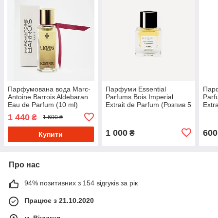
Парфумована вода Marc-
Парфуми Essential
Парф
Antoine Barrois Aldebaran
Parfums Bois Imperial
Parf
Eau de Parfum (10 ml)
Extrait de Parfum (Розпив 5
Extr
ml)
ml)
1 440
₴
1 600 ₴
1 000
600
₴
Купити
Про нас
94% позитивних з 154 відгуків за рік
Працює з 21.10.2020
м. Вінниця