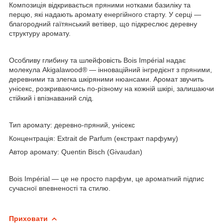
Композиція відкривається пряними нотками базиліку та
перцю, які надають аромату енергійного старту. У серці —
благородний гаїтянський ветівер, що підкреслює деревну
структуру аромату.
Особливу глибину та шлейфовість Bois Impérial надає
молекула Akigalawood® — інноваційний інгредієнт з пряними,
деревними та злегка шкіряними нюансами. Аромат звучить
унісекс, розкриваючись по-різному на кожній шкірі, залишаючи
стійкий і впізнаваний слід.
Тип аромату:
деревно-пряний, унісекс
Концентрація:
Extrait de Parfum (екстракт парфуму)
Автор аромату:
Quentin Bisch (Givaudan)
Bois Impérial — це не просто парфум, це ароматний підпис
сучасної впевненості та стилю.
Приховати