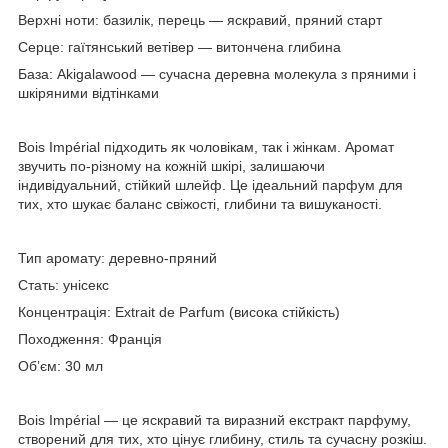
Верхні ноти:
базилік, перець — яскравий, пряний старт
Серце:
гаїтянський ветівер — витончена глибина
База:
Akigalawood — сучасна деревна молекула з пряними і
шкіряними відтінками
Bois Impérial підходить як чоловікам, так і жінкам. Аромат
звучить по-різному на кожній шкірі, залишаючи
індивідуальний, стійкий шлейф. Це ідеальний парфум для
тих, хто шукає баланс свіжості, глибини та вишуканості.
Тип аромату:
деревно-пряний
Стать:
унісекс
Концентрація:
Extrait de Parfum (висока стійкість)
Походження:
Франція
Обʼєм:
30 мл
Bois Impérial — це яскравий та виразний екстракт парфуму,
створений для тих, хто цінує глибину, стиль та сучасну розкіш.