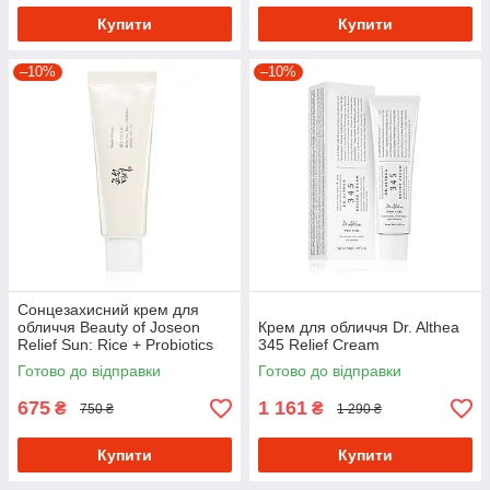
Купити
Купити
–10%
–10%
Сонцезахисний крем для
обличчя Beauty of Joseon
Крем для обличчя Dr. Althea
Relief Sun: Rice + Probiotics
345 Relief Cream
SPF50+ PA++++
Готово до відправки
Готово до відправки
675
1 161
₴
₴
750 ₴
1 290 ₴
Купити
Купити