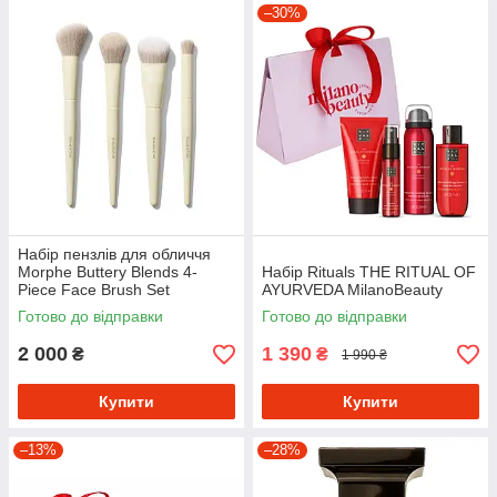
–30%
Набір пензлів для обличчя
Morphe Buttery Blends 4-
Набір Rituals THE RITUAL OF
Piece Face Brush Set
AYURVEDA MilanoBeauty
Готово до відправки
Готово до відправки
2 000
1 390
₴
₴
1 990 ₴
Купити
Купити
–13%
–28%